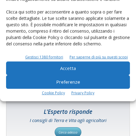
Clicca qui sotto per acconsentire a quanto sopra o per fare
scelte dettagliate. Le tue scelte saranno applicate solamente a
questo sito. È possibile modificare le impostazioni in qualsiasi
momento, compreso il ritiro del consenso, utilizzando i
pulsanti della Cookie Policy o cliccando sul pulsante di gestione
del consenso nella parte inferiore dello schermo.
Catalogo Aziende e Prodotti
Un modo semplice per cercare un'azienda o un
Gestisci 1380 fornitori
Per saperne di più su questi scopi
prodotto!
Accetta
Cerca adesso
Preferenze
Cookie Policy
Privacy Policy
L'Esperto risponde
I consigli di Terra e Vita agli agricoltori
Cerca adesso