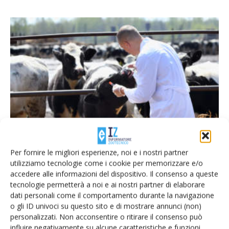
Convegno Zoetis – Qualità, sostenibilità e
biodiversità
Per fornire le migliori esperienze, noi e i nostri partner
Di Mary Mattiaccio
-
24 Giugno 2015
utilizziamo tecnologie come i cookie per memorizzare e/o
accedere alle informazioni del dispositivo. Il consenso a queste
tecnologie permetterà a noi e ai nostri partner di elaborare
dati personali come il comportamento durante la navigazione
E-magazine
o gli ID univoci su questo sito e di mostrare annunci (non)
Tecniche, prodotti e servizi dalle aziende
personalizzati. Non acconsentire o ritirare il consenso può
influire negativamente su alcune caratteristiche e funzioni.