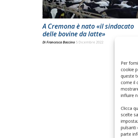
A Cremona è nato «il sindacato
delle bovine da latte»
Di
Francesca Baccino
5 Dicembre 2022
Per forni
cookie p
queste t
come il 
mostrare
influire
Clicca q
scelte s
impostaz
pulsanti
parte in