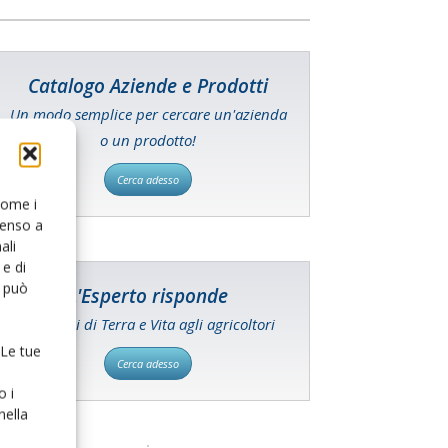
Catalogo Aziende e Prodotti
Un modo semplice per cercare un'azienda
o un prodotto!
Cerca adesso
 come i
senso a
ali
e di
o può
L'Esperto risponde
I consigli di Terra e Vita agli agricoltori
 Le tue
Cerca adesso
o i
nella