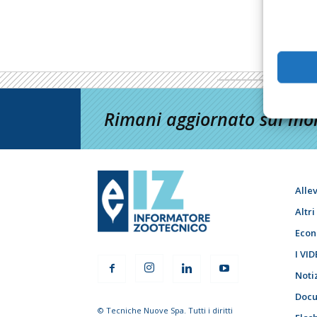
Rimani aggiornato sul mon
Alle
Altr
Econ
I VID
Noti
Docu
© Tecniche Nuove Spa. Tutti i diritti