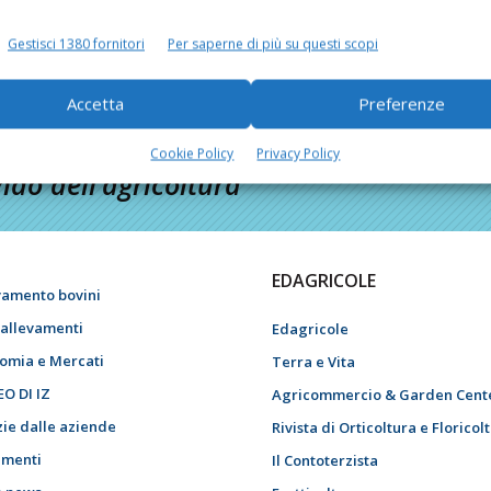
Gestisci 1380 fornitori
Per saperne di più su questi scopi
Accetta
Preferenze
Cookie Policy
Privacy Policy
do dell’agricoltura
EDAGRICOLE
vamento bovini
i allevamenti
Edagricole
omia e Mercati
Terra e Vita
EO DI IZ
Agricommercio & Garden Cent
zie dalle aziende
Rivista di Orticoltura e Floricol
menti
Il Contoterzista