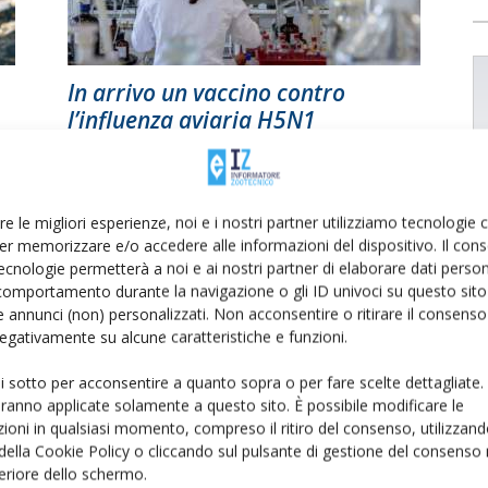
In arrivo un vaccino contro
l’influenza aviaria H5N1
Di
Francesca Baccino
28 Maggio 2024
re le migliori esperienze, noi e i nostri partner utilizziamo tecnologie
er memorizzare e/o accedere alle informazioni del dispositivo. Il con
ecnologie permetterà a noi e ai nostri partner di elaborare dati person
comportamento durante la navigazione o gli ID univoci su questo sito 
 annunci (non) personalizzati. Non acconsentire o ritirare il consens
 negativamente su alcune caratteristiche e funzioni.
ui sotto per acconsentire a quanto sopra o per fare scelte dettagliate.
aranno applicate solamente a questo sito. È possibile modificare le
ioni in qualsiasi momento, compreso il ritiro del consenso, utilizzand
 della Cookie Policy o cliccando sul pulsante di gestione del consenso 
feriore dello schermo.