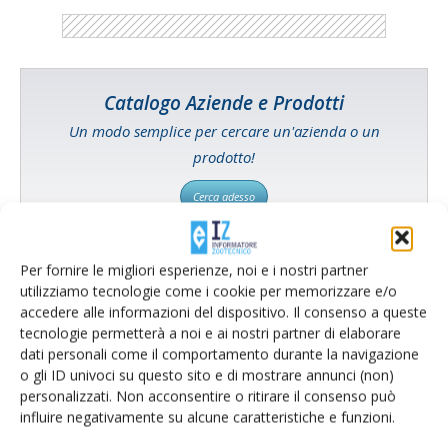
Catalogo Aziende e Prodotti
Un modo semplice per cercare un'azienda o un
prodotto!
Cerca adesso
Per fornire le migliori esperienze, noi e i nostri partner
utilizziamo tecnologie come i cookie per memorizzare e/o
L'Esperto risponde
accedere alle informazioni del dispositivo. Il consenso a queste
tecnologie permetterà a noi e ai nostri partner di elaborare
I consigli di Terra e Vita agli agricoltori
dati personali come il comportamento durante la navigazione
o gli ID univoci su questo sito e di mostrare annunci (non)
Cerca adesso
personalizzati. Non acconsentire o ritirare il consenso può
influire negativamente su alcune caratteristiche e funzioni.