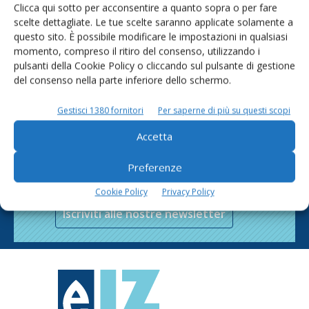
Clicca qui sotto per acconsentire a quanto sopra o per fare
scelte dettagliate. Le tue scelte saranno applicate solamente a
questo sito. È possibile modificare le impostazioni in qualsiasi
momento, compreso il ritiro del consenso, utilizzando i
pulsanti della Cookie Policy o cliccando sul pulsante di gestione
del consenso nella parte inferiore dello schermo.
Gestisci 1380 fornitori
Per saperne di più su questi scopi
Accetta
Rimani aggiornato sul mondo
Preferenze
dell’agricoltura
Cookie Policy
Privacy Policy
Iscriviti alle nostre newsletter