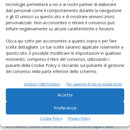
tecnologie permetterà a noi e ai nostri partner di elaborare
Rimani aggiornato sul mondo
dati personali come il comportamento durante la navigazione
dell’agricoltura
o gli ID univoci su questo sito e di mostrare annunci (non)
personalizzati. Non acconsentire o ritirare il consenso può
influire negativamente su alcune caratteristiche e funzioni.
Iscriviti alle nostre newsletter
Clicca qui sotto per acconsentire a quanto sopra o per fare
scelte dettagliate. Le tue scelte saranno applicate solamente a
questo sito. È possibile modificare le impostazioni in qualsiasi
momento, compreso il ritiro del consenso, utilizzando i
pulsanti della Cookie Policy o cliccando sul pulsante di gestione
del consenso nella parte inferiore dello schermo.
Gestisci 1380 fornitori
Per saperne di più su questi scopi
Accetta
Preferenze
Cookie Policy
Privacy Policy
© Tecniche Nuove Spa. Tutti i diritti riservati. Sede legale Via Eritrea 21 -
20157 Milano | Codice fiscale, Partita IVA e Iscrizione al Registro delle