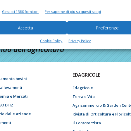
Gestisci 1380 fornitori
Per saperne di più su questi scopi
Accetta
Preferenze
Cookie Policy
Privacy Policy
do dell’agricoltura
EDAGRICOLE
vamento bovini
i allevamenti
Edagricole
omia e Mercati
Terra e Vita
EO DI IZ
Agricommercio & Garden Cent
zie dalle aziende
Rivista di Orticoltura e Floricol
menti
Il Contoterzista