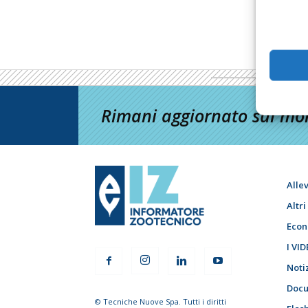
Rimani aggiornato sul mon
Alle
Altr
Econ
I VID
Noti
Docu
© Tecniche Nuove Spa. Tutti i diritti