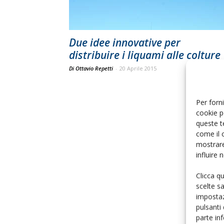
Due idee innovative per
distribuire i liquami alle colture
Di Ottavio Repetti
-
20 Aprile 2015
Per forni
cookie p
queste t
come il 
mostrare
influire
Clicca q
scelte s
impostaz
pulsanti
parte in