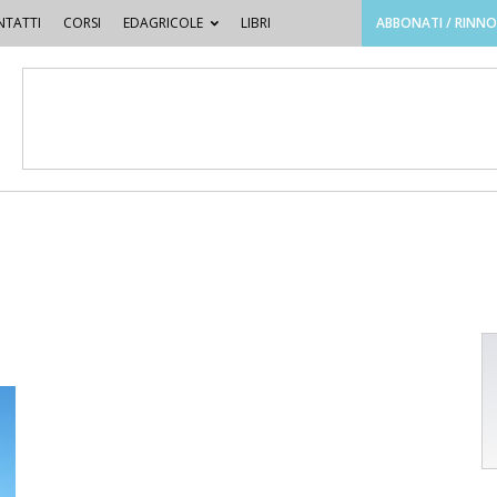
TATTI
CORSI
EDAGRICOLE
LIBRI
ABBONATI / RINN