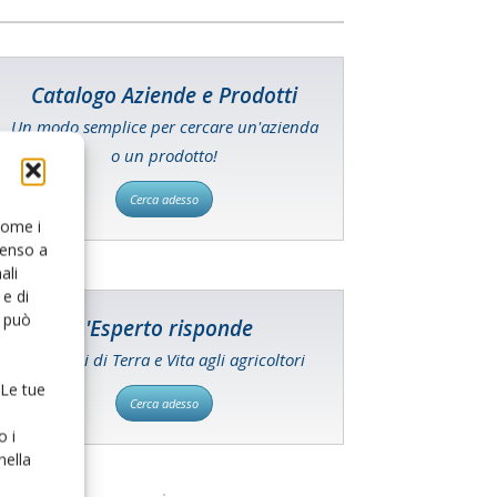
Catalogo Aziende e Prodotti
Un modo semplice per cercare un'azienda
o un prodotto!
Cerca adesso
 come i
senso a
ali
e di
o può
L'Esperto risponde
I consigli di Terra e Vita agli agricoltori
 Le tue
Cerca adesso
o i
nella