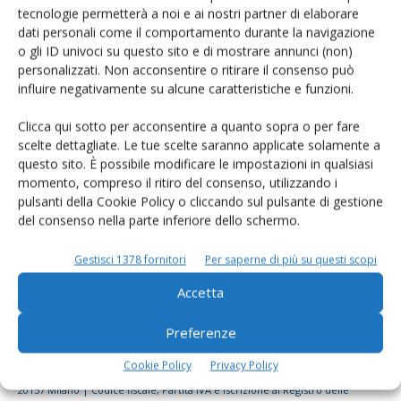
tecnologie permetterà a noi e ai nostri partner di elaborare
Rimani aggiornato sul mondo
dati personali come il comportamento durante la navigazione
dell’agricoltura
o gli ID univoci su questo sito e di mostrare annunci (non)
personalizzati. Non acconsentire o ritirare il consenso può
influire negativamente su alcune caratteristiche e funzioni.
Iscriviti alle nostre newsletter
Clicca qui sotto per acconsentire a quanto sopra o per fare
scelte dettagliate. Le tue scelte saranno applicate solamente a
questo sito. È possibile modificare le impostazioni in qualsiasi
momento, compreso il ritiro del consenso, utilizzando i
pulsanti della Cookie Policy o cliccando sul pulsante di gestione
del consenso nella parte inferiore dello schermo.
Gestisci 1378 fornitori
Per saperne di più su questi scopi
Accetta
Preferenze
Cookie Policy
Privacy Policy
© Tecniche Nuove Spa. Tutti i diritti riservati. Sede legale Via Eritrea 21 -
20157 Milano | Codice fiscale, Partita IVA e Iscrizione al Registro delle