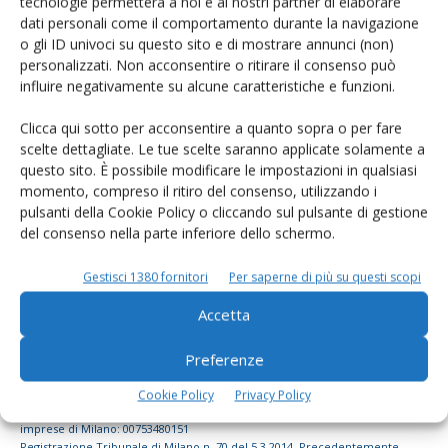
tecnologie permetterà a noi e ai nostri partner di elaborare
dati personali come il comportamento durante la navigazione
dell’agricoltura
o gli ID univoci su questo sito e di mostrare annunci (non)
personalizzati. Non acconsentire o ritirare il consenso può
influire negativamente su alcune caratteristiche e funzioni.
Iscriviti alle nostre newsletter
Clicca qui sotto per acconsentire a quanto sopra o per fare
scelte dettagliate. Le tue scelte saranno applicate solamente a
questo sito. È possibile modificare le impostazioni in qualsiasi
momento, compreso il ritiro del consenso, utilizzando i
pulsanti della Cookie Policy o cliccando sul pulsante di gestione
del consenso nella parte inferiore dello schermo.
Gestisci 1380 fornitori
Per saperne di più su questi scopi
Accetta
Preferenze
© Tecniche Nuove Spa. Tutti i diritti riservati. Sede legale Via Eritrea 21 -
Cookie Policy
Privacy Policy
20157 Milano | Codice fiscale, Partita IVA e Iscrizione al Registro delle
imprese di Milano: 00753480151
Registrazione Tribunale di Milano n. 70 del 5.3.2014. Precedentemente