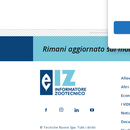
Rimani aggiornato sul mon
Alle
Altr
Econ
I VID
Noti
Docu
© Tecniche Nuove Spa. Tutti i diritti