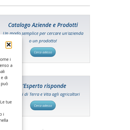
Catalogo Aziende e Prodotti
Un modo semplice per cercare un'azienda
o un prodotto!
Cerca adesso
 come i
senso a
ali
e di
o può
L'Esperto risponde
I consigli di Terra e Vita agli agricoltori
 Le tue
Cerca adesso
o i
nella