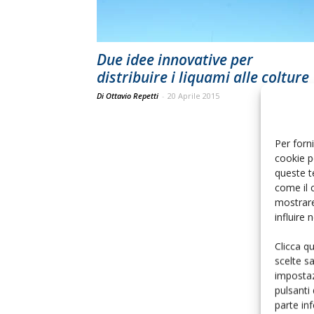
Due idee innovative per
distribuire i liquami alle colture
Di Ottavio Repetti
-
20 Aprile 2015
Per forni
cookie p
queste t
come il 
mostrare
influire
Clicca q
scelte s
impostaz
pulsanti
parte in