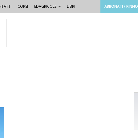
TATTI
CORSI
EDAGRICOLE
LIBRI
ABBONATI / RINN