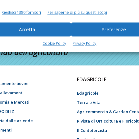
Gestisci 1380 fornitori
Per saperne di più su questi scopi
Accetta
Preferenze
Cookie Policy
Privacy Policy
do dell’agricoltura
EDAGRICOLE
vamento bovini
i allevamenti
Edagricole
omia e Mercati
Terra e Vita
EO DI IZ
Agricommercio & Garden Cent
zie dalle aziende
Rivista di Orticoltura e Floricol
menti
Il Contoterzista