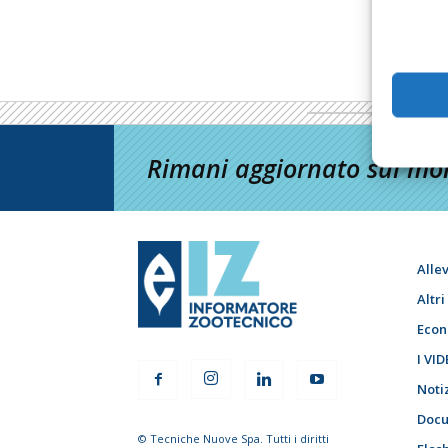
Rimani aggiornato sul mon
Alle
Altr
Econ
I VID
Noti
Docu
© Tecniche Nuove Spa. Tutti i diritti