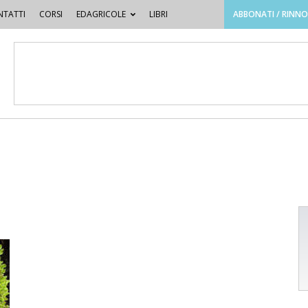
TATTI
CORSI
EDAGRICOLE
LIBRI
ABBONATI / RINN