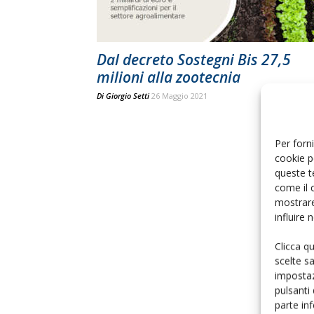
Dal decreto Sostegni Bis 27,5
milioni alla zootecnia
Di
Giorgio Setti
26 Maggio 2021
Per forni
cookie p
queste t
come il 
mostrare
influire
Clicca q
scelte s
impostaz
pulsanti
parte in