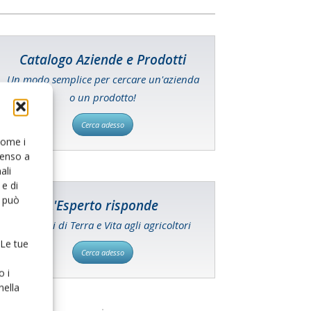
Catalogo Aziende e Prodotti
Un modo semplice per cercare un'azienda
o un prodotto!
Cerca adesso
 come i
senso a
ali
e di
o può
L'Esperto risponde
I consigli di Terra e Vita agli agricoltori
 Le tue
Cerca adesso
o i
nella