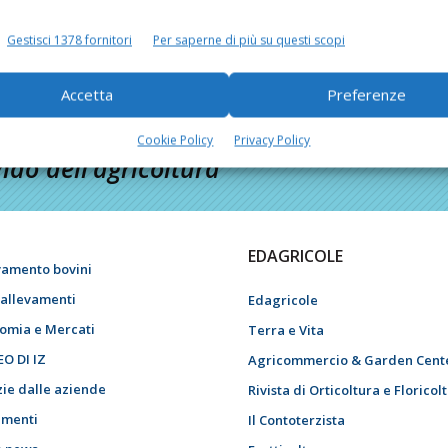
Gestisci 1378 fornitori
Per saperne di più su questi scopi
Accetta
Preferenze
Cookie Policy
Privacy Policy
do dell’agricoltura
EDAGRICOLE
vamento bovini
i allevamenti
Edagricole
omia e Mercati
Terra e Vita
EO DI IZ
Agricommercio & Garden Cent
zie dalle aziende
Rivista di Orticoltura e Floricol
menti
Il Contoterzista