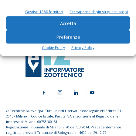
dell’agricoltura
Gestisci 1380 fornitori
Per saperne di più su questi scopi
Iscriviti alle nostre newsletter
Accetta
Preferenze
Cookie Policy
Privacy Policy
© Tecniche Nuove Spa. Tutti i diritti riservati. Sede legale Via Eritrea 21 -
20157 Milano | Codice fiscale, Partita IVA e Iscrizione al Registro delle
imprese di Milano: 00753480151
Registrazione Tribunale di Milano n. 70 del 5.3.2014. Precedentemente
registrata presso il Tribunale di Bologna al n. 4609 del 29.12.77