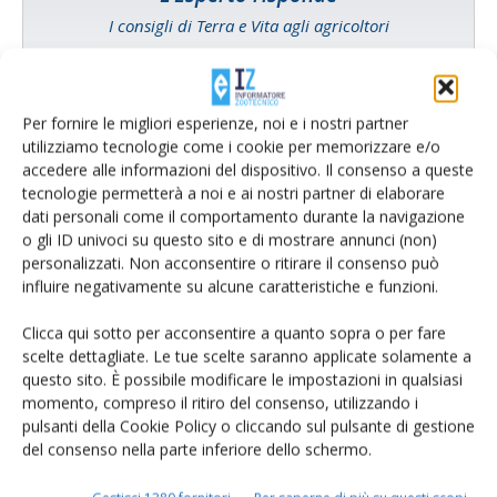
I consigli di Terra e Vita agli agricoltori
Cerca adesso
Per fornire le migliori esperienze, noi e i nostri partner
utilizziamo tecnologie come i cookie per memorizzare e/o
accedere alle informazioni del dispositivo. Il consenso a queste
tecnologie permetterà a noi e ai nostri partner di elaborare
dati personali come il comportamento durante la navigazione
o gli ID univoci su questo sito e di mostrare annunci (non)
personalizzati. Non acconsentire o ritirare il consenso può
influire negativamente su alcune caratteristiche e funzioni.
Clicca qui sotto per acconsentire a quanto sopra o per fare
scelte dettagliate. Le tue scelte saranno applicate solamente a
Rimani aggiornato sul mondo
questo sito. È possibile modificare le impostazioni in qualsiasi
momento, compreso il ritiro del consenso, utilizzando i
dell’agricoltura
pulsanti della Cookie Policy o cliccando sul pulsante di gestione
del consenso nella parte inferiore dello schermo.
Iscriviti alle nostre newsletter