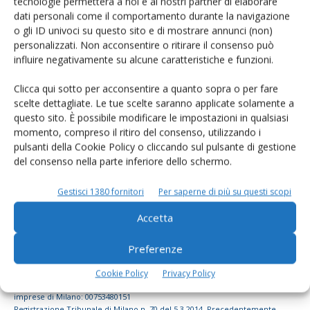
tecnologie permetterà a noi e ai nostri partner di elaborare
dati personali come il comportamento durante la navigazione
dell’agricoltura
o gli ID univoci su questo sito e di mostrare annunci (non)
personalizzati. Non acconsentire o ritirare il consenso può
influire negativamente su alcune caratteristiche e funzioni.
Iscriviti alle nostre newsletter
Clicca qui sotto per acconsentire a quanto sopra o per fare
scelte dettagliate. Le tue scelte saranno applicate solamente a
questo sito. È possibile modificare le impostazioni in qualsiasi
momento, compreso il ritiro del consenso, utilizzando i
pulsanti della Cookie Policy o cliccando sul pulsante di gestione
del consenso nella parte inferiore dello schermo.
Gestisci 1380 fornitori
Per saperne di più su questi scopi
Accetta
Preferenze
© Tecniche Nuove Spa. Tutti i diritti riservati. Sede legale Via Eritrea 21 -
Cookie Policy
Privacy Policy
20157 Milano | Codice fiscale, Partita IVA e Iscrizione al Registro delle
imprese di Milano: 00753480151
Registrazione Tribunale di Milano n. 70 del 5.3.2014. Precedentemente