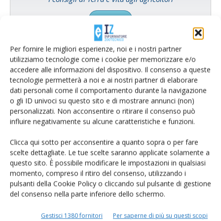
Cerca adesso
Per fornire le migliori esperienze, noi e i nostri partner
utilizziamo tecnologie come i cookie per memorizzare e/o
accedere alle informazioni del dispositivo. Il consenso a queste
tecnologie permetterà a noi e ai nostri partner di elaborare
dati personali come il comportamento durante la navigazione
o gli ID univoci su questo sito e di mostrare annunci (non)
personalizzati. Non acconsentire o ritirare il consenso può
influire negativamente su alcune caratteristiche e funzioni.
Clicca qui sotto per acconsentire a quanto sopra o per fare
Rimani aggiornato sul mondo
scelte dettagliate. Le tue scelte saranno applicate solamente a
questo sito. È possibile modificare le impostazioni in qualsiasi
dell’agricoltura
momento, compreso il ritiro del consenso, utilizzando i
pulsanti della Cookie Policy o cliccando sul pulsante di gestione
del consenso nella parte inferiore dello schermo.
Iscriviti alle nostre newsletter
Gestisci 1380 fornitori
Per saperne di più su questi scopi