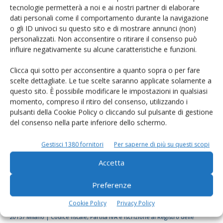
tecnologie permetterà a noi e ai nostri partner di elaborare
Rimani aggiornato sul mondo
dati personali come il comportamento durante la navigazione
dell’agricoltura
o gli ID univoci su questo sito e di mostrare annunci (non)
personalizzati. Non acconsentire o ritirare il consenso può
influire negativamente su alcune caratteristiche e funzioni.
Iscriviti alle nostre newsletter
Clicca qui sotto per acconsentire a quanto sopra o per fare
scelte dettagliate. Le tue scelte saranno applicate solamente a
questo sito. È possibile modificare le impostazioni in qualsiasi
momento, compreso il ritiro del consenso, utilizzando i
pulsanti della Cookie Policy o cliccando sul pulsante di gestione
del consenso nella parte inferiore dello schermo.
Gestisci 1380 fornitori
Per saperne di più su questi scopi
Accetta
Preferenze
Cookie Policy
Privacy Policy
© Tecniche Nuove Spa. Tutti i diritti riservati. Sede legale Via Eritrea 21 -
20157 Milano | Codice fiscale, Partita IVA e Iscrizione al Registro delle