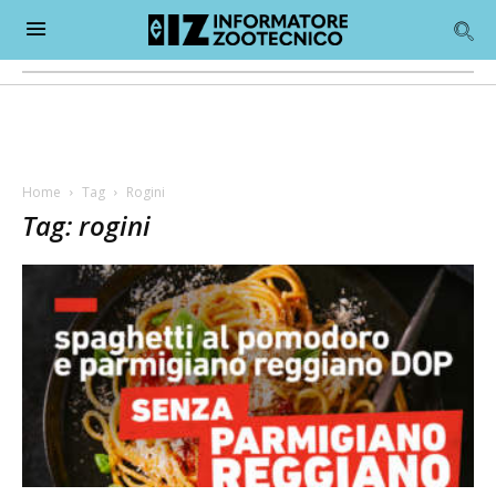
Home
Tag
Rogini
Tag: rogini