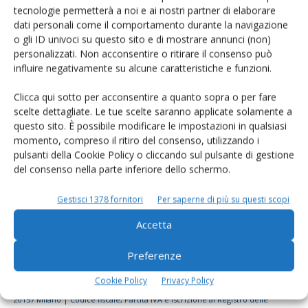
tecnologie permetterà a noi e ai nostri partner di elaborare
Rimani aggiornato sul mondo
dati personali come il comportamento durante la navigazione
dell’agricoltura
o gli ID univoci su questo sito e di mostrare annunci (non)
personalizzati. Non acconsentire o ritirare il consenso può
influire negativamente su alcune caratteristiche e funzioni.
Iscriviti alle nostre newsletter
Clicca qui sotto per acconsentire a quanto sopra o per fare
scelte dettagliate. Le tue scelte saranno applicate solamente a
questo sito. È possibile modificare le impostazioni in qualsiasi
momento, compreso il ritiro del consenso, utilizzando i
pulsanti della Cookie Policy o cliccando sul pulsante di gestione
del consenso nella parte inferiore dello schermo.
Gestisci 1378 fornitori
Per saperne di più su questi scopi
Accetta
Preferenze
Cookie Policy
Privacy Policy
© Tecniche Nuove Spa. Tutti i diritti riservati. Sede legale Via Eritrea 21 -
20157 Milano | Codice fiscale, Partita IVA e Iscrizione al Registro delle