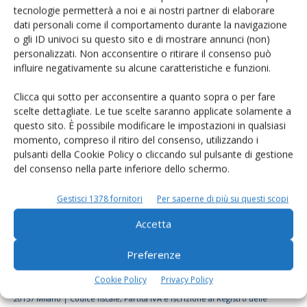
tecnologie permetterà a noi e ai nostri partner di elaborare
Rimani aggiornato sul mondo
dati personali come il comportamento durante la navigazione
dell’agricoltura
o gli ID univoci su questo sito e di mostrare annunci (non)
personalizzati. Non acconsentire o ritirare il consenso può
influire negativamente su alcune caratteristiche e funzioni.
Iscriviti alle nostre newsletter
Clicca qui sotto per acconsentire a quanto sopra o per fare
scelte dettagliate. Le tue scelte saranno applicate solamente a
questo sito. È possibile modificare le impostazioni in qualsiasi
momento, compreso il ritiro del consenso, utilizzando i
pulsanti della Cookie Policy o cliccando sul pulsante di gestione
del consenso nella parte inferiore dello schermo.
Gestisci 1378 fornitori
Per saperne di più su questi scopi
Accetta
Preferenze
Cookie Policy
Privacy Policy
© Tecniche Nuove Spa. Tutti i diritti riservati. Sede legale Via Eritrea 21 -
20157 Milano | Codice fiscale, Partita IVA e Iscrizione al Registro delle