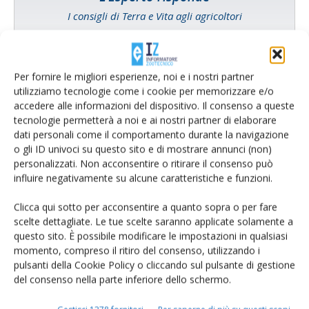
I consigli di Terra e Vita agli agricoltori
Cerca adesso
Per fornire le migliori esperienze, noi e i nostri partner
utilizziamo tecnologie come i cookie per memorizzare e/o
accedere alle informazioni del dispositivo. Il consenso a queste
tecnologie permetterà a noi e ai nostri partner di elaborare
dati personali come il comportamento durante la navigazione
o gli ID univoci su questo sito e di mostrare annunci (non)
personalizzati. Non acconsentire o ritirare il consenso può
influire negativamente su alcune caratteristiche e funzioni.
Clicca qui sotto per acconsentire a quanto sopra o per fare
scelte dettagliate. Le tue scelte saranno applicate solamente a
Rimani aggiornato sul mondo
questo sito. È possibile modificare le impostazioni in qualsiasi
momento, compreso il ritiro del consenso, utilizzando i
dell’agricoltura
pulsanti della Cookie Policy o cliccando sul pulsante di gestione
del consenso nella parte inferiore dello schermo.
Iscriviti alle nostre newsletter