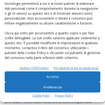
tecnologie permetterà a noi e ai nostri partner di elaborare
Rimani aggiornato sul mondo
dati personali come il comportamento durante la navigazione
dell’agricoltura
o gli ID univoci su questo sito e di mostrare annunci (non)
personalizzati. Non acconsentire o ritirare il consenso può
influire negativamente su alcune caratteristiche e funzioni.
Iscriviti alle nostre newsletter
Clicca qui sotto per acconsentire a quanto sopra o per fare
scelte dettagliate. Le tue scelte saranno applicate solamente a
questo sito. È possibile modificare le impostazioni in qualsiasi
momento, compreso il ritiro del consenso, utilizzando i
pulsanti della Cookie Policy o cliccando sul pulsante di gestione
del consenso nella parte inferiore dello schermo.
Gestisci 1378 fornitori
Per saperne di più su questi scopi
Accetta
Preferenze
Cookie Policy
Privacy Policy
© Tecniche Nuove Spa. Tutti i diritti riservati. Sede legale Via Eritrea 21 -
20157 Milano | Codice fiscale, Partita IVA e Iscrizione al Registro delle