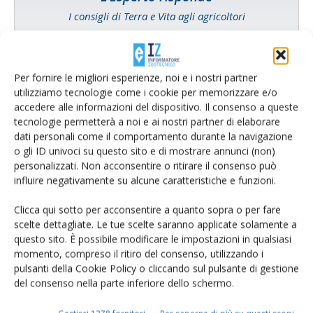
I consigli di Terra e Vita agli agricoltori
Cerca adesso
Per fornire le migliori esperienze, noi e i nostri partner
utilizziamo tecnologie come i cookie per memorizzare e/o
accedere alle informazioni del dispositivo. Il consenso a queste
tecnologie permetterà a noi e ai nostri partner di elaborare
dati personali come il comportamento durante la navigazione
o gli ID univoci su questo sito e di mostrare annunci (non)
personalizzati. Non acconsentire o ritirare il consenso può
influire negativamente su alcune caratteristiche e funzioni.
Clicca qui sotto per acconsentire a quanto sopra o per fare
scelte dettagliate. Le tue scelte saranno applicate solamente a
Rimani aggiornato sul mondo
questo sito. È possibile modificare le impostazioni in qualsiasi
momento, compreso il ritiro del consenso, utilizzando i
dell’agricoltura
pulsanti della Cookie Policy o cliccando sul pulsante di gestione
del consenso nella parte inferiore dello schermo.
Iscriviti alle nostre newsletter