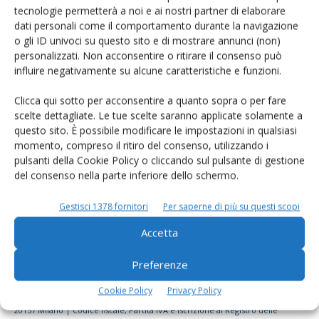
tecnologie permetterà a noi e ai nostri partner di elaborare
Rimani aggiornato sul mondo
dati personali come il comportamento durante la navigazione
dell’agricoltura
o gli ID univoci su questo sito e di mostrare annunci (non)
personalizzati. Non acconsentire o ritirare il consenso può
influire negativamente su alcune caratteristiche e funzioni.
Iscriviti alle nostre newsletter
Clicca qui sotto per acconsentire a quanto sopra o per fare
scelte dettagliate. Le tue scelte saranno applicate solamente a
questo sito. È possibile modificare le impostazioni in qualsiasi
momento, compreso il ritiro del consenso, utilizzando i
pulsanti della Cookie Policy o cliccando sul pulsante di gestione
del consenso nella parte inferiore dello schermo.
Gestisci 1378 fornitori
Per saperne di più su questi scopi
Accetta
Preferenze
Cookie Policy
Privacy Policy
© Tecniche Nuove Spa. Tutti i diritti riservati. Sede legale Via Eritrea 21 -
20157 Milano | Codice fiscale, Partita IVA e Iscrizione al Registro delle