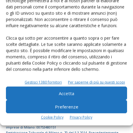
tecnologie permetterà a noi e ai nostri partner di elaborare
dati personali come il comportamento durante la navigazione
dell’agricoltura
o gli ID univoci su questo sito e di mostrare annunci (non)
personalizzati. Non acconsentire o ritirare il consenso può
influire negativamente su alcune caratteristiche e funzioni.
Iscriviti alle nostre newsletter
Clicca qui sotto per acconsentire a quanto sopra o per fare
scelte dettagliate. Le tue scelte saranno applicate solamente a
questo sito. È possibile modificare le impostazioni in qualsiasi
momento, compreso il ritiro del consenso, utilizzando i
pulsanti della Cookie Policy o cliccando sul pulsante di gestione
del consenso nella parte inferiore dello schermo.
Gestisci 1380 fornitori
Per saperne di più su questi scopi
Accetta
Preferenze
© Tecniche Nuove Spa. Tutti i diritti riservati. Sede legale Via Eritrea 21 -
Cookie Policy
Privacy Policy
20157 Milano | Codice fiscale, Partita IVA e Iscrizione al Registro delle
imprese di Milano: 00753480151
Registrazione Tribunale di Milano n. 70 del 5.3.2014. Precedentemente