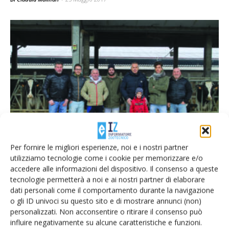
Nuova rubrica IZ, “Le mie razioni”
Per fornire le migliori esperienze, noi e i nostri partner
Di
Giorgio Setti
2 Gennaio 2017
utilizziamo tecnologie come i cookie per memorizzare e/o
accedere alle informazioni del dispositivo. Il consenso a queste
tecnologie permetterà a noi e ai nostri partner di elaborare
E-magazine
dati personali come il comportamento durante la navigazione
o gli ID univoci su questo sito e di mostrare annunci (non)
Tecniche, prodotti e servizi dalle aziende
personalizzati. Non acconsentire o ritirare il consenso può
influire negativamente su alcune caratteristiche e funzioni.