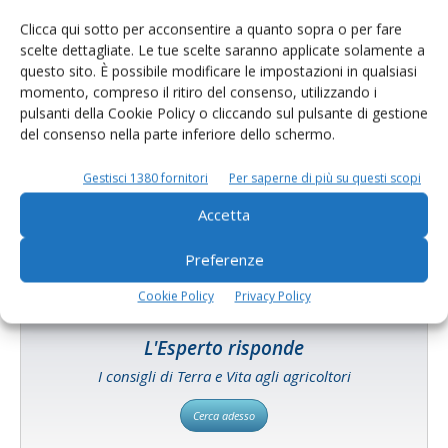
Clicca qui sotto per acconsentire a quanto sopra o per fare
scelte dettagliate. Le tue scelte saranno applicate solamente a
questo sito. È possibile modificare le impostazioni in qualsiasi
momento, compreso il ritiro del consenso, utilizzando i
pulsanti della Cookie Policy o cliccando sul pulsante di gestione
del consenso nella parte inferiore dello schermo.
Catalogo Aziende e Prodotti
Un modo semplice per cercare un'azienda o un
Gestisci 1380 fornitori
Per saperne di più su questi scopi
prodotto!
Accetta
Cerca adesso
Preferenze
Cookie Policy
Privacy Policy
L'Esperto risponde
I consigli di Terra e Vita agli agricoltori
Cerca adesso