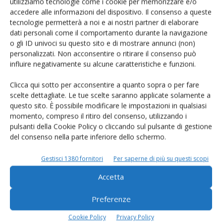
Un modo semplice per cercare un'azienda o un
utilizziamo tecnologie come i cookie per memorizzare e/o
accedere alle informazioni del dispositivo. Il consenso a queste
prodotto!
tecnologie permetterà a noi e ai nostri partner di elaborare
dati personali come il comportamento durante la navigazione
Cerca adesso
o gli ID univoci su questo sito e di mostrare annunci (non)
personalizzati. Non acconsentire o ritirare il consenso può
influire negativamente su alcune caratteristiche e funzioni.
Clicca qui sotto per acconsentire a quanto sopra o per fare
L'Esperto risponde
scelte dettagliate. Le tue scelte saranno applicate solamente a
I consigli di Terra e Vita agli agricoltori
questo sito. È possibile modificare le impostazioni in qualsiasi
momento, compreso il ritiro del consenso, utilizzando i
Cerca adesso
pulsanti della Cookie Policy o cliccando sul pulsante di gestione
del consenso nella parte inferiore dello schermo.
Gestisci 1380 fornitori
Per saperne di più su questi scopi
Accetta
Preferenze
Cookie Policy
Privacy Policy