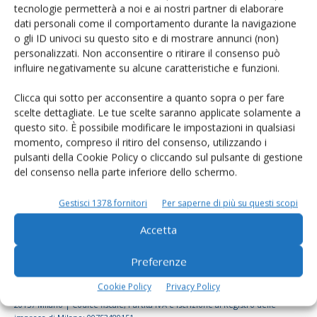
Rimani aggiornato sul mondo
tecnologie permetterà a noi e ai nostri partner di elaborare
dati personali come il comportamento durante la navigazione
dell’agricoltura
o gli ID univoci su questo sito e di mostrare annunci (non)
personalizzati. Non acconsentire o ritirare il consenso può
influire negativamente su alcune caratteristiche e funzioni.
Iscriviti alle nostre newsletter
Clicca qui sotto per acconsentire a quanto sopra o per fare
scelte dettagliate. Le tue scelte saranno applicate solamente a
questo sito. È possibile modificare le impostazioni in qualsiasi
momento, compreso il ritiro del consenso, utilizzando i
pulsanti della Cookie Policy o cliccando sul pulsante di gestione
del consenso nella parte inferiore dello schermo.
Gestisci 1378 fornitori
Per saperne di più su questi scopi
Accetta
Preferenze
Cookie Policy
Privacy Policy
© Tecniche Nuove Spa. Tutti i diritti riservati. Sede legale Via Eritrea 21 -
20157 Milano | Codice fiscale, Partita IVA e Iscrizione al Registro delle