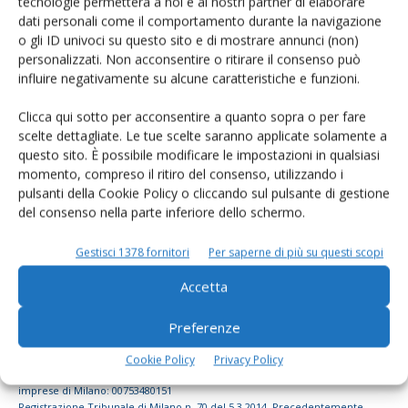
tecnologie permetterà a noi e ai nostri partner di elaborare
dati personali come il comportamento durante la navigazione
dell’agricoltura
o gli ID univoci su questo sito e di mostrare annunci (non)
personalizzati. Non acconsentire o ritirare il consenso può
influire negativamente su alcune caratteristiche e funzioni.
Iscriviti alle nostre newsletter
Clicca qui sotto per acconsentire a quanto sopra o per fare
scelte dettagliate. Le tue scelte saranno applicate solamente a
questo sito. È possibile modificare le impostazioni in qualsiasi
momento, compreso il ritiro del consenso, utilizzando i
pulsanti della Cookie Policy o cliccando sul pulsante di gestione
del consenso nella parte inferiore dello schermo.
Gestisci 1378 fornitori
Per saperne di più su questi scopi
Accetta
Preferenze
© Tecniche Nuove Spa. Tutti i diritti riservati. Sede legale Via Eritrea 21 -
Cookie Policy
Privacy Policy
20157 Milano | Codice fiscale, Partita IVA e Iscrizione al Registro delle
imprese di Milano: 00753480151
Registrazione Tribunale di Milano n. 70 del 5.3.2014. Precedentemente