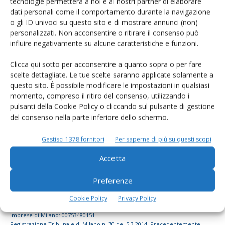
tecnologie permetterà a noi e ai nostri partner di elaborare
dati personali come il comportamento durante la navigazione
dell’agricoltura
o gli ID univoci su questo sito e di mostrare annunci (non)
personalizzati. Non acconsentire o ritirare il consenso può
influire negativamente su alcune caratteristiche e funzioni.
Iscriviti alle nostre newsletter
Clicca qui sotto per acconsentire a quanto sopra o per fare
scelte dettagliate. Le tue scelte saranno applicate solamente a
questo sito. È possibile modificare le impostazioni in qualsiasi
momento, compreso il ritiro del consenso, utilizzando i
pulsanti della Cookie Policy o cliccando sul pulsante di gestione
del consenso nella parte inferiore dello schermo.
Gestisci 1378 fornitori
Per saperne di più su questi scopi
Accetta
Preferenze
© Tecniche Nuove Spa. Tutti i diritti riservati. Sede legale Via Eritrea 21 -
Cookie Policy
Privacy Policy
20157 Milano | Codice fiscale, Partita IVA e Iscrizione al Registro delle
imprese di Milano: 00753480151
Registrazione Tribunale di Milano n. 70 del 5.3.2014. Precedentemente