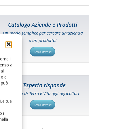
Catalogo Aziende e Prodotti
Un modo semplice per cercare un'azienda
o un prodotto!
Cerca adesso
 come i
senso a
ali
e di
o può
L'Esperto risponde
I consigli di Terra e Vita agli agricoltori
 Le tue
Cerca adesso
o i
nella