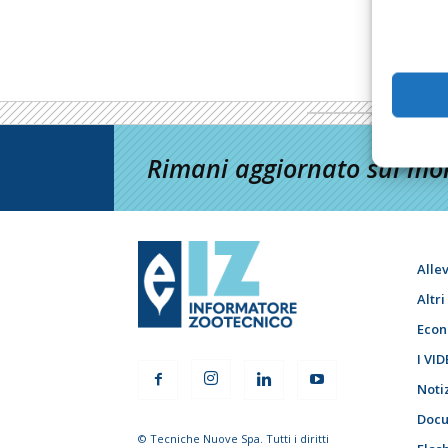
Rimani aggiornato sul mon
Alle
Altr
Econ
I VID
Noti
Docu
© Tecniche Nuove Spa. Tutti i diritti