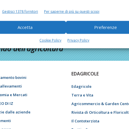
Gestisci 1378 fornitori
Per saperne di più su questi scopi
Accetta
Preferenze
Cookie Policy
Privacy Policy
do dell’agricoltura
EDAGRICOLE
vamento bovini
i allevamenti
Edagricole
omia e Mercati
Terra e Vita
EO DI IZ
Agricommercio & Garden Cent
zie dalle aziende
Rivista di Orticoltura e Floricol
menti
Il Contoterzista