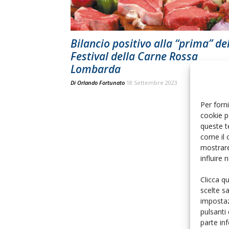
Bilancio positivo alla “prima” de
Festival della Carne Rossa
Lombarda
Di
Orlando Fortunato
18 Settembre 2023
Per forni
cookie p
queste t
come il 
mostrare
influire
Clicca q
scelte s
impostaz
pulsanti
parte in