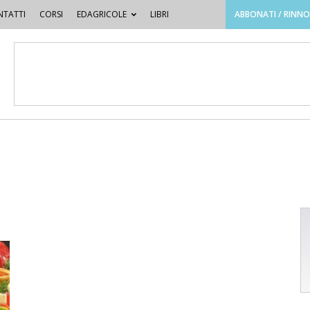
TATTI
CORSI
EDAGRICOLE
LIBRI
ABBONATI / RINN