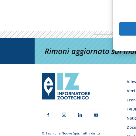
Rimani aggiornato sul mon
Alle
Altr
Econ
I VID
Noti
Docu
© Tecniche Nuove Spa. Tutti i diritti