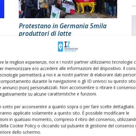
Protestano in Germania 5mila
produttori di latte
Di
IZ Informatore Zootecnico
7 Maggio 2013
re le migliori esperienze, noi e i nostri partner utilizziamo tecnologie
er memorizzare e/o accedere alle informazioni del dispositivo. Il con
ecnologie permetterà a noi e ai nostri partner di elaborare dati person
comportamento durante la navigazione o gli ID univoci su questo sito 
 annunci (non) personalizzati. Non acconsentire o ritirare il consens
 negativamente su alcune caratteristiche e funzioni.
ui sotto per acconsentire a quanto sopra o per fare scelte dettagliate.
aranno applicate solamente a questo sito. È possibile modificare le
ioni in qualsiasi momento, compreso il ritiro del consenso, utilizzand
 della Cookie Policy o cliccando sul pulsante di gestione del consenso 
feriore dello schermo.