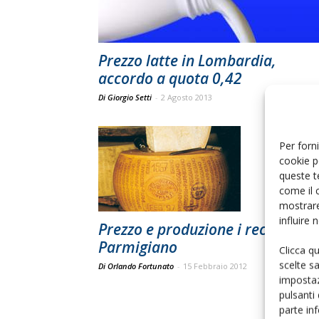
Prezzo latte in Lombardia,
accordo a quota 0,42
Di Giorgio Setti
-
2 Agosto 2013
Per forni
cookie p
queste t
come il 
mostrare
influire
Prezzo e produzione i record del
Parmigiano
Clicca q
scelte s
Di Orlando Fortunato
-
15 Febbraio 2012
impostaz
pulsanti
parte in