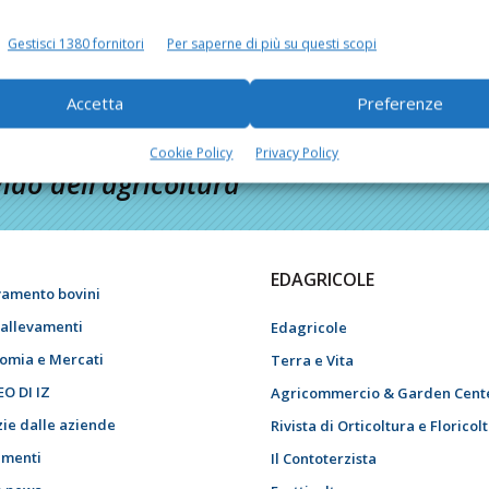
Gestisci 1380 fornitori
Per saperne di più su questi scopi
Accetta
Preferenze
Cookie Policy
Privacy Policy
do dell’agricoltura
EDAGRICOLE
vamento bovini
i allevamenti
Edagricole
omia e Mercati
Terra e Vita
EO DI IZ
Agricommercio & Garden Cent
zie dalle aziende
Rivista di Orticoltura e Floricol
menti
Il Contoterzista