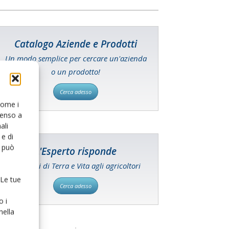
Catalogo Aziende e Prodotti
Un modo semplice per cercare un'azienda
o un prodotto!
Cerca adesso
 come i
senso a
ali
e di
o può
L'Esperto risponde
I consigli di Terra e Vita agli agricoltori
 Le tue
Cerca adesso
o i
nella