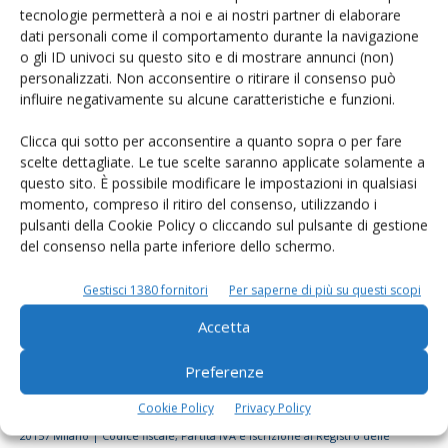
tecnologie permetterà a noi e ai nostri partner di elaborare
Rimani aggiornato sul mondo
dati personali come il comportamento durante la navigazione
dell’agricoltura
o gli ID univoci su questo sito e di mostrare annunci (non)
personalizzati. Non acconsentire o ritirare il consenso può
influire negativamente su alcune caratteristiche e funzioni.
Iscriviti alle nostre newsletter
Clicca qui sotto per acconsentire a quanto sopra o per fare
scelte dettagliate. Le tue scelte saranno applicate solamente a
questo sito. È possibile modificare le impostazioni in qualsiasi
momento, compreso il ritiro del consenso, utilizzando i
pulsanti della Cookie Policy o cliccando sul pulsante di gestione
del consenso nella parte inferiore dello schermo.
Gestisci 1380 fornitori
Per saperne di più su questi scopi
Accetta
Preferenze
Cookie Policy
Privacy Policy
© Tecniche Nuove Spa. Tutti i diritti riservati. Sede legale Via Eritrea 21 -
20157 Milano | Codice fiscale, Partita IVA e Iscrizione al Registro delle