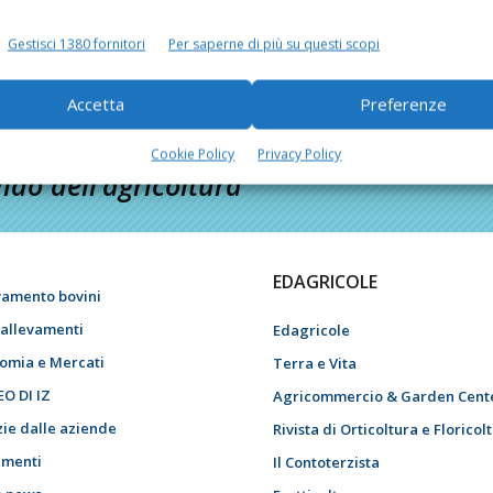
Gestisci 1380 fornitori
Per saperne di più su questi scopi
Accetta
Preferenze
Cookie Policy
Privacy Policy
do dell’agricoltura
EDAGRICOLE
vamento bovini
i allevamenti
Edagricole
omia e Mercati
Terra e Vita
EO DI IZ
Agricommercio & Garden Cent
zie dalle aziende
Rivista di Orticoltura e Floricol
menti
Il Contoterzista