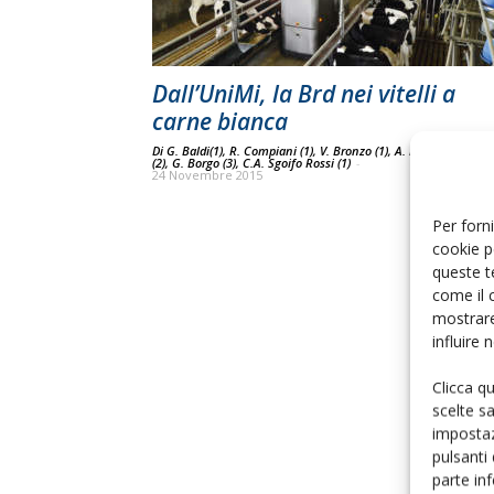
Dall’UniMi, la Brd nei vitelli a
carne bianca
Di G. Baldi(1), R. Compiani (1), V. Bronzo (1), A. Bassini (2), F. 
(2), G. Borgo (3), C.A. Sgoifo Rossi (1)
-
24 Novembre 2015
Per forni
cookie p
queste t
come il 
mostrare
influire
Clicca q
scelte s
impostaz
pulsanti
parte in