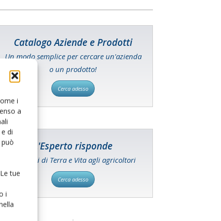
Catalogo Aziende e Prodotti
Un modo semplice per cercare un'azienda
o un prodotto!
Cerca adesso
 come i
senso a
ali
e di
o può
L'Esperto risponde
I consigli di Terra e Vita agli agricoltori
 Le tue
Cerca adesso
o i
nella