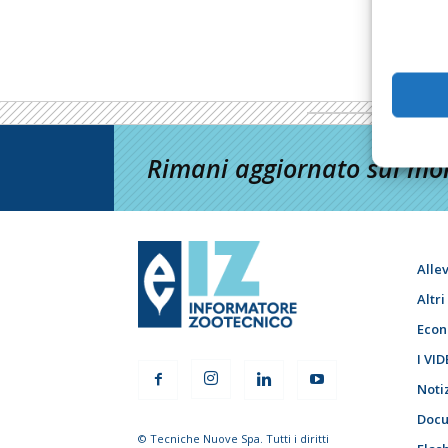
Rimani aggiornato sul mon
Alle
Altr
Econ
I VID
Noti
Docu
© Tecniche Nuove Spa. Tutti i diritti