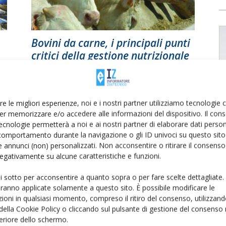
Bovini da carne, i principali punti
critici della gestione nutrizionale
Toni
Di G. Baldi, R. Compiani, C.A. Sgoifo Rossi
-
15 Ottobre 2015
re le migliori esperienze, noi e i nostri partner utilizziamo tecnologie
er memorizzare e/o accedere alle informazioni del dispositivo. Il con
ecnologie permetterà a noi e ai nostri partner di elaborare dati person
comportamento durante la navigazione o gli ID univoci su questo sito 
 annunci (non) personalizzati. Non acconsentire o ritirare il consens
 negativamente su alcune caratteristiche e funzioni.
ui sotto per acconsentire a quanto sopra o per fare scelte dettagliate.
aranno applicate solamente a questo sito. È possibile modificare le
ioni in qualsiasi momento, compreso il ritiro del consenso, utilizzand
 della Cookie Policy o cliccando sul pulsante di gestione del consenso 
feriore dello schermo.