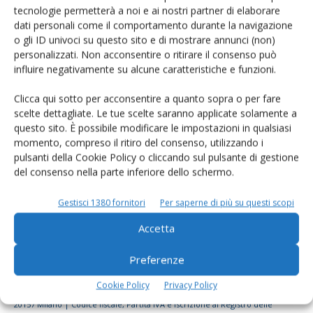
tecnologie permetterà a noi e ai nostri partner di elaborare
Rimani aggiornato sul mondo
dati personali come il comportamento durante la navigazione
dell’agricoltura
o gli ID univoci su questo sito e di mostrare annunci (non)
personalizzati. Non acconsentire o ritirare il consenso può
influire negativamente su alcune caratteristiche e funzioni.
Iscriviti alle nostre newsletter
Clicca qui sotto per acconsentire a quanto sopra o per fare
scelte dettagliate. Le tue scelte saranno applicate solamente a
questo sito. È possibile modificare le impostazioni in qualsiasi
momento, compreso il ritiro del consenso, utilizzando i
pulsanti della Cookie Policy o cliccando sul pulsante di gestione
del consenso nella parte inferiore dello schermo.
Gestisci 1380 fornitori
Per saperne di più su questi scopi
Accetta
Preferenze
Cookie Policy
Privacy Policy
© Tecniche Nuove Spa. Tutti i diritti riservati. Sede legale Via Eritrea 21 -
20157 Milano | Codice fiscale, Partita IVA e Iscrizione al Registro delle