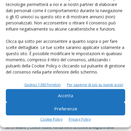
tecnologie permetterà a noi e ai nostri partner di elaborare
Rimani aggiornato sul mondo
dati personali come il comportamento durante la navigazione
dell’agricoltura
o gli ID univoci su questo sito e di mostrare annunci (non)
personalizzati. Non acconsentire o ritirare il consenso può
influire negativamente su alcune caratteristiche e funzioni.
Iscriviti alle nostre newsletter
Clicca qui sotto per acconsentire a quanto sopra o per fare
scelte dettagliate. Le tue scelte saranno applicate solamente a
questo sito. È possibile modificare le impostazioni in qualsiasi
momento, compreso il ritiro del consenso, utilizzando i
pulsanti della Cookie Policy o cliccando sul pulsante di gestione
del consenso nella parte inferiore dello schermo.
Gestisci 1380 fornitori
Per saperne di più su questi scopi
Accetta
Preferenze
Cookie Policy
Privacy Policy
© Tecniche Nuove Spa. Tutti i diritti riservati. Sede legale Via Eritrea 21 -
20157 Milano | Codice fiscale, Partita IVA e Iscrizione al Registro delle