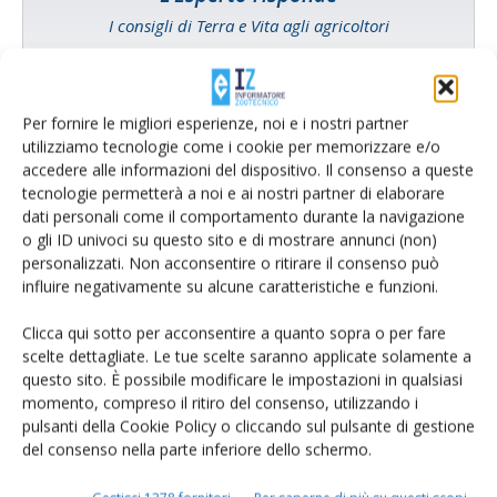
I consigli di Terra e Vita agli agricoltori
Cerca adesso
Per fornire le migliori esperienze, noi e i nostri partner
utilizziamo tecnologie come i cookie per memorizzare e/o
accedere alle informazioni del dispositivo. Il consenso a queste
tecnologie permetterà a noi e ai nostri partner di elaborare
dati personali come il comportamento durante la navigazione
o gli ID univoci su questo sito e di mostrare annunci (non)
personalizzati. Non acconsentire o ritirare il consenso può
influire negativamente su alcune caratteristiche e funzioni.
Clicca qui sotto per acconsentire a quanto sopra o per fare
scelte dettagliate. Le tue scelte saranno applicate solamente a
Rimani aggiornato sul mondo
questo sito. È possibile modificare le impostazioni in qualsiasi
momento, compreso il ritiro del consenso, utilizzando i
dell’agricoltura
pulsanti della Cookie Policy o cliccando sul pulsante di gestione
del consenso nella parte inferiore dello schermo.
Iscriviti alle nostre newsletter