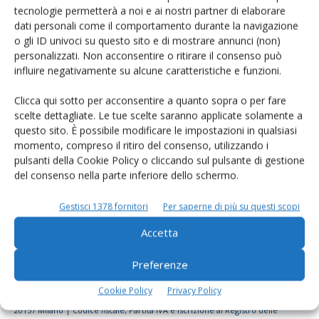
tecnologie permetterà a noi e ai nostri partner di elaborare
Rimani aggiornato sul mondo
dati personali come il comportamento durante la navigazione
dell’agricoltura
o gli ID univoci su questo sito e di mostrare annunci (non)
personalizzati. Non acconsentire o ritirare il consenso può
influire negativamente su alcune caratteristiche e funzioni.
Iscriviti alle nostre newsletter
Clicca qui sotto per acconsentire a quanto sopra o per fare
scelte dettagliate. Le tue scelte saranno applicate solamente a
questo sito. È possibile modificare le impostazioni in qualsiasi
momento, compreso il ritiro del consenso, utilizzando i
pulsanti della Cookie Policy o cliccando sul pulsante di gestione
del consenso nella parte inferiore dello schermo.
Gestisci 1378 fornitori
Per saperne di più su questi scopi
Accetta
Preferenze
Cookie Policy
Privacy Policy
© Tecniche Nuove Spa. Tutti i diritti riservati. Sede legale Via Eritrea 21 -
20157 Milano | Codice fiscale, Partita IVA e Iscrizione al Registro delle