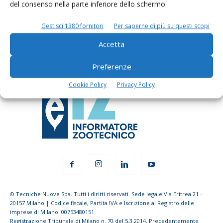
del consenso nella parte inferiore dello schermo.
dell’agricoltura
Gestisci 1380 fornitori
Per saperne di più su questi scopi
Accetta
Iscriviti alle nostre newsletter
Preferenze
Cookie Policy
Privacy Policy
© Tecniche Nuove Spa. Tutti i diritti riservati. Sede legale Via Eritrea 21 -
20157 Milano | Codice fiscale, Partita IVA e Iscrizione al Registro delle
imprese di Milano: 00753480151
Registrazione Tribunale di Milano n. 70 del 5.3.2014. Precedentemente