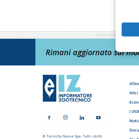
Rimani aggiornato sul mon
Alle
Altr
Econ
I VID
Noti
Docu
© Tecniche Nuove Spa. Tutti i diritti