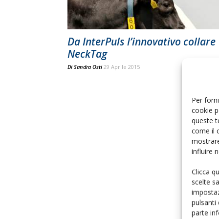
Da InterPuls l’innovativo collare
NeckTag
Di
Sandra Osti
29 Aprile 2015
Per forni
cookie p
queste t
come il 
mostrare
influire
Clicca q
scelte s
impostaz
pulsanti
parte in