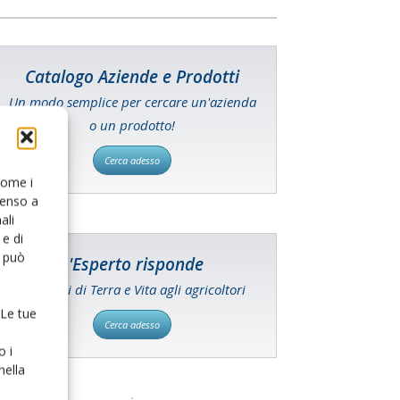
Catalogo Aziende e Prodotti
Un modo semplice per cercare un'azienda
o un prodotto!
Cerca adesso
 come i
senso a
ali
e di
o può
L'Esperto risponde
I consigli di Terra e Vita agli agricoltori
 Le tue
Cerca adesso
o i
nella