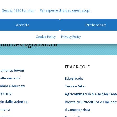
Gestisci 1380 fornitori
Per saperne di più su questi scopi
Accetta
Preferenze
Cookie Policy
Privacy Policy
do dell’agricoltura
EDAGRICOLE
vamento bovini
i allevamenti
Edagricole
omia e Mercati
Terra e Vita
EO DI IZ
Agricommercio & Garden Cent
zie dalle aziende
Rivista di Orticoltura e Floricol
menti
Il Contoterzista