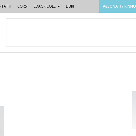
TATTI
CORSI
EDAGRICOLE
LIBRI
ABBONATI / RINN