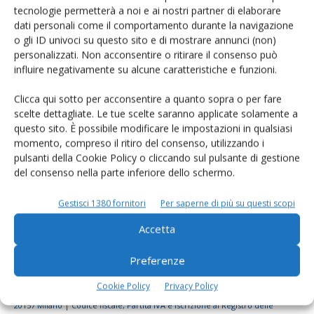
tecnologie permetterà a noi e ai nostri partner di elaborare
Rimani aggiornato sul mondo
dati personali come il comportamento durante la navigazione
dell’agricoltura
o gli ID univoci su questo sito e di mostrare annunci (non)
personalizzati. Non acconsentire o ritirare il consenso può
influire negativamente su alcune caratteristiche e funzioni.
Iscriviti alle nostre newsletter
Clicca qui sotto per acconsentire a quanto sopra o per fare
scelte dettagliate. Le tue scelte saranno applicate solamente a
questo sito. È possibile modificare le impostazioni in qualsiasi
momento, compreso il ritiro del consenso, utilizzando i
pulsanti della Cookie Policy o cliccando sul pulsante di gestione
del consenso nella parte inferiore dello schermo.
Gestisci 1380 fornitori
Per saperne di più su questi scopi
Accetta
Preferenze
Cookie Policy
Privacy Policy
© Tecniche Nuove Spa. Tutti i diritti riservati. Sede legale Via Eritrea 21 -
20157 Milano | Codice fiscale, Partita IVA e Iscrizione al Registro delle