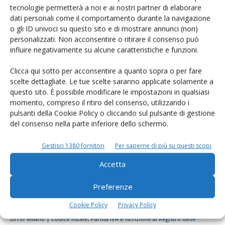
tecnologie permetterà a noi e ai nostri partner di elaborare
Rimani aggiornato sul mondo
dati personali come il comportamento durante la navigazione
dell’agricoltura
o gli ID univoci su questo sito e di mostrare annunci (non)
personalizzati. Non acconsentire o ritirare il consenso può
influire negativamente su alcune caratteristiche e funzioni.
Iscriviti alle nostre newsletter
Clicca qui sotto per acconsentire a quanto sopra o per fare
scelte dettagliate. Le tue scelte saranno applicate solamente a
questo sito. È possibile modificare le impostazioni in qualsiasi
momento, compreso il ritiro del consenso, utilizzando i
pulsanti della Cookie Policy o cliccando sul pulsante di gestione
del consenso nella parte inferiore dello schermo.
Gestisci 1380 fornitori
Per saperne di più su questi scopi
Accetta
Preferenze
Cookie Policy
Privacy Policy
© Tecniche Nuove Spa. Tutti i diritti riservati. Sede legale Via Eritrea 21 -
20157 Milano | Codice fiscale, Partita IVA e Iscrizione al Registro delle