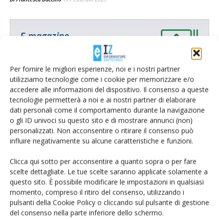
E-magazine
Tecniche, prodotti e servizi dalle aziende
Per fornire le migliori esperienze, noi e i nostri partner
utilizziamo tecnologie come i cookie per memorizzare e/o
accedere alle informazioni del dispositivo. Il consenso a queste
tecnologie permetterà a noi e ai nostri partner di elaborare
dati personali come il comportamento durante la navigazione
o gli ID univoci su questo sito e di mostrare annunci (non)
personalizzati. Non acconsentire o ritirare il consenso può
influire negativamente su alcune caratteristiche e funzioni.
Catalogo Aziende e Prodotti
Un modo semplice per cercare un'azienda o un
Clicca qui sotto per acconsentire a quanto sopra o per fare
prodotto!
scelte dettagliate. Le tue scelte saranno applicate solamente a
questo sito. È possibile modificare le impostazioni in qualsiasi
Cerca adesso
momento, compreso il ritiro del consenso, utilizzando i
pulsanti della Cookie Policy o cliccando sul pulsante di gestione
del consenso nella parte inferiore dello schermo.