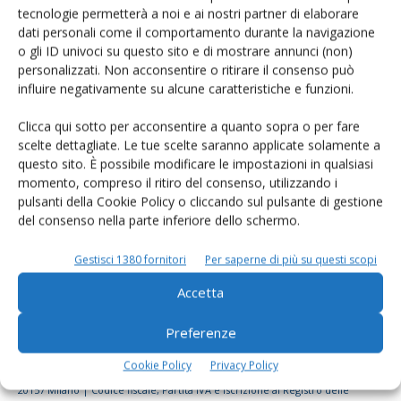
tecnologie permetterà a noi e ai nostri partner di elaborare
Rimani aggiornato sul mondo
dati personali come il comportamento durante la navigazione
dell’agricoltura
o gli ID univoci su questo sito e di mostrare annunci (non)
personalizzati. Non acconsentire o ritirare il consenso può
influire negativamente su alcune caratteristiche e funzioni.
Iscriviti alle nostre newsletter
Clicca qui sotto per acconsentire a quanto sopra o per fare
scelte dettagliate. Le tue scelte saranno applicate solamente a
questo sito. È possibile modificare le impostazioni in qualsiasi
momento, compreso il ritiro del consenso, utilizzando i
pulsanti della Cookie Policy o cliccando sul pulsante di gestione
del consenso nella parte inferiore dello schermo.
Gestisci 1380 fornitori
Per saperne di più su questi scopi
Accetta
Preferenze
Cookie Policy
Privacy Policy
© Tecniche Nuove Spa. Tutti i diritti riservati. Sede legale Via Eritrea 21 -
20157 Milano | Codice fiscale, Partita IVA e Iscrizione al Registro delle