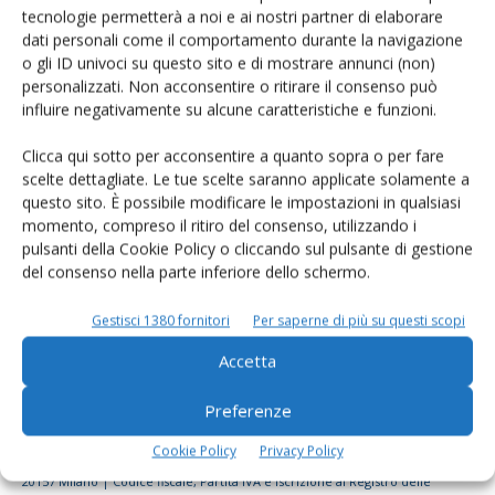
tecnologie permetterà a noi e ai nostri partner di elaborare
Rimani aggiornato sul mondo
dati personali come il comportamento durante la navigazione
dell’agricoltura
o gli ID univoci su questo sito e di mostrare annunci (non)
personalizzati. Non acconsentire o ritirare il consenso può
influire negativamente su alcune caratteristiche e funzioni.
Iscriviti alle nostre newsletter
Clicca qui sotto per acconsentire a quanto sopra o per fare
scelte dettagliate. Le tue scelte saranno applicate solamente a
questo sito. È possibile modificare le impostazioni in qualsiasi
momento, compreso il ritiro del consenso, utilizzando i
pulsanti della Cookie Policy o cliccando sul pulsante di gestione
del consenso nella parte inferiore dello schermo.
Gestisci 1380 fornitori
Per saperne di più su questi scopi
Accetta
Preferenze
Cookie Policy
Privacy Policy
© Tecniche Nuove Spa. Tutti i diritti riservati. Sede legale Via Eritrea 21 -
20157 Milano | Codice fiscale, Partita IVA e Iscrizione al Registro delle