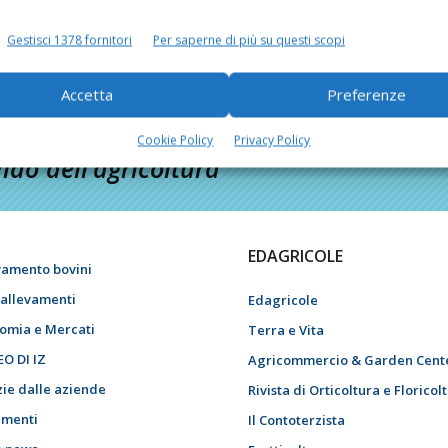
Gestisci 1378 fornitori
Per saperne di più su questi scopi
Accetta
Preferenze
Cookie Policy
Privacy Policy
do dell’agricoltura
EDAGRICOLE
vamento bovini
i allevamenti
Edagricole
omia e Mercati
Terra e Vita
EO DI IZ
Agricommercio & Garden Cent
zie dalle aziende
Rivista di Orticoltura e Floricol
menti
Il Contoterzista