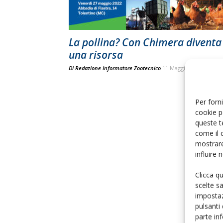
La pollina? Con Chimera diventa
una risorsa
Di
Redazione Informatore Zootecnico
11 Maggio 2022
Per forni
cookie p
queste t
come il 
mostrare
influire
Clicca q
scelte s
impostaz
pulsanti
parte in