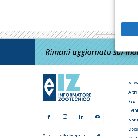
Rimani aggiornato sul mon
Alle
Altr
Econ
I VID
Noti
Docu
© Tecniche Nuove Spa. Tutti i diritti