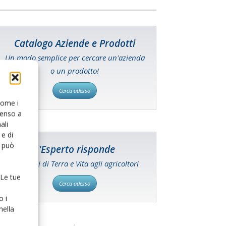
Catalogo Aziende e Prodotti
Un modo semplice per cercare un'azienda
o un prodotto!
Cerca adesso
 come i
senso a
ali
e di
o può
L'Esperto risponde
I consigli di Terra e Vita agli agricoltori
 Le tue
Cerca adesso
o i
nella