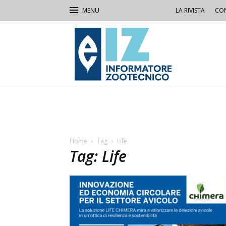
LA RIVISTA
CON
IZ
Informatore
Zootecnico
Home
Tag
Life
Tag: Life