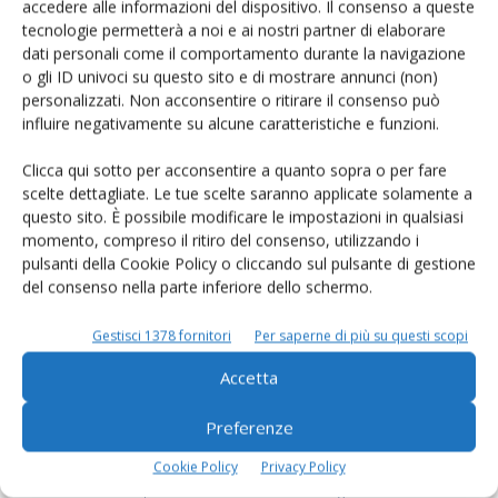
accedere alle informazioni del dispositivo. Il consenso a queste
tecnologie permetterà a noi e ai nostri partner di elaborare
Rimani aggiornato sul mondo
dati personali come il comportamento durante la navigazione
o gli ID univoci su questo sito e di mostrare annunci (non)
dell’agricoltura
personalizzati. Non acconsentire o ritirare il consenso può
influire negativamente su alcune caratteristiche e funzioni.
Iscriviti alle nostre newsletter
Clicca qui sotto per acconsentire a quanto sopra o per fare
scelte dettagliate. Le tue scelte saranno applicate solamente a
questo sito. È possibile modificare le impostazioni in qualsiasi
momento, compreso il ritiro del consenso, utilizzando i
pulsanti della Cookie Policy o cliccando sul pulsante di gestione
del consenso nella parte inferiore dello schermo.
Gestisci 1378 fornitori
Per saperne di più su questi scopi
Accetta
Preferenze
Cookie Policy
Privacy Policy
© Tecniche Nuove Spa. Tutti i diritti riservati. Sede legale Via Eritrea 21 -