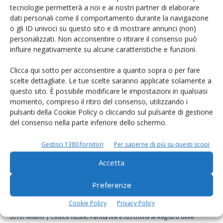
tecnologie permetterà a noi e ai nostri partner di elaborare
Rimani aggiornato sul mondo
dati personali come il comportamento durante la navigazione
dell’agricoltura
o gli ID univoci su questo sito e di mostrare annunci (non)
personalizzati. Non acconsentire o ritirare il consenso può
influire negativamente su alcune caratteristiche e funzioni.
Iscriviti alle nostre newsletter
Clicca qui sotto per acconsentire a quanto sopra o per fare
scelte dettagliate. Le tue scelte saranno applicate solamente a
questo sito. È possibile modificare le impostazioni in qualsiasi
momento, compreso il ritiro del consenso, utilizzando i
pulsanti della Cookie Policy o cliccando sul pulsante di gestione
del consenso nella parte inferiore dello schermo.
Gestisci 1380 fornitori
Per saperne di più su questi scopi
Accetta
Preferenze
Cookie Policy
Privacy Policy
© Tecniche Nuove Spa. Tutti i diritti riservati. Sede legale Via Eritrea 21 -
20157 Milano | Codice fiscale, Partita IVA e Iscrizione al Registro delle