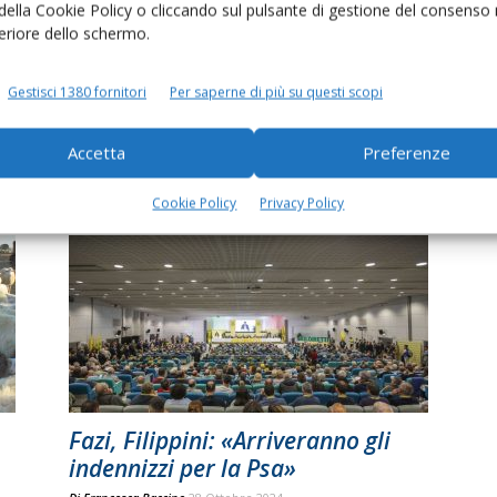
 della Cookie Policy o cliccando sul pulsante di gestione del consenso 
feriore dello schermo.
Gestisci 1380 fornitori
Per saperne di più su questi scopi
#NoBirdFlu, campagna di
e
comunicazione dell’Efsa contro
Accetta
Preferenze
l’influenza aviaria
Di
Francesca Baccino
15 Settembre 2025
Cookie Policy
Privacy Policy
Fazi, Filippini: «Arriveranno gli
indennizzi per la Psa»