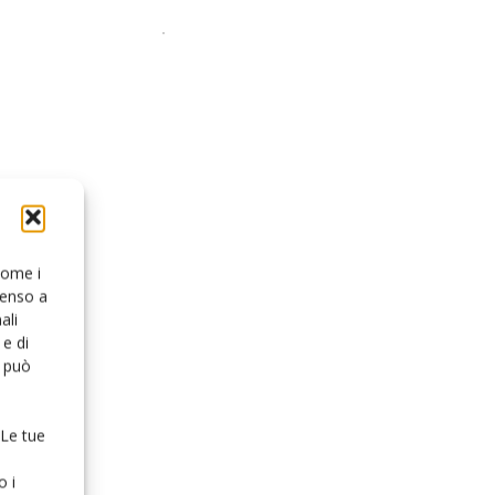
 come i
senso a
ali
e di
o può
 Le tue
o i