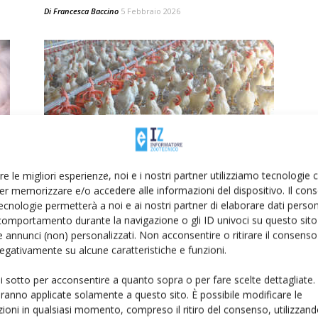
Di
Francesca Baccino
5 Febbraio 2026
Masaf, al via i tavoli di lavoro del
re le migliori esperienze, noi e i nostri partner utilizziamo tecnologie
mo
settore cunicolo e...
er memorizzare e/o accedere alle informazioni del dispositivo. Il con
ecnologie permetterà a noi e ai nostri partner di elaborare dati person
Di
Francesca Baccino
21 Ottobre 2025
comportamento durante la navigazione o gli ID univoci su questo sito 
 annunci (non) personalizzati. Non acconsentire o ritirare il consens
 negativamente su alcune caratteristiche e funzioni.
ui sotto per acconsentire a quanto sopra o per fare scelte dettagliate.
aranno applicate solamente a questo sito. È possibile modificare le
ioni in qualsiasi momento, compreso il ritiro del consenso, utilizzand