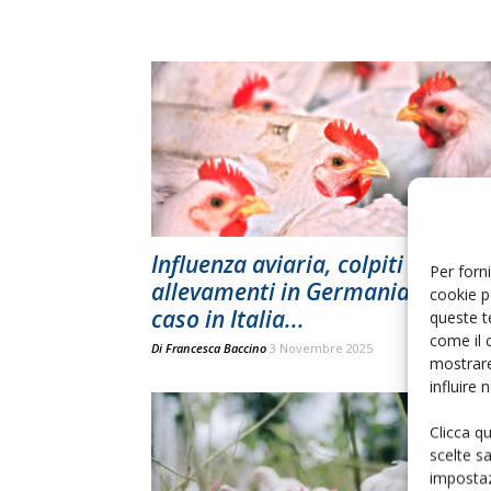
Influenza aviaria, colpiti due
Per forni
allevamenti in Germania, l’ulti
cookie p
caso in Italia...
queste t
come il 
Di
Francesca Baccino
3 Novembre 2025
mostrare
influire
Clicca q
scelte s
impostaz