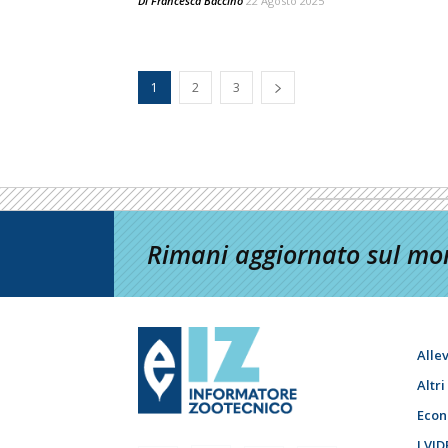
Di
Francesca Baccino
22 Agosto 2025
1
2
3
Rimani aggiornato sul mon
Alle
Altr
Econ
I VID