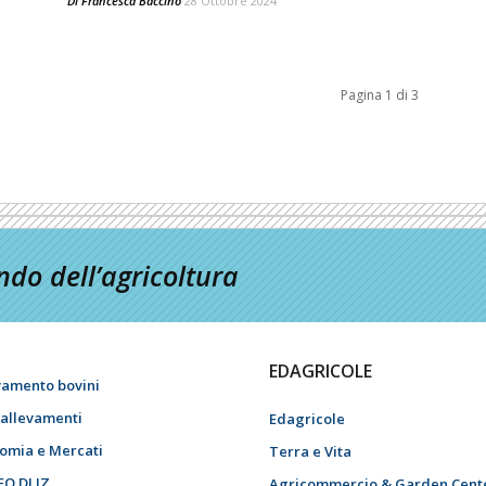
Di
Francesca Baccino
28 Ottobre 2024
Pagina 1 di 3
do dell’agricoltura
EDAGRICOLE
vamento bovini
i allevamenti
Edagricole
omia e Mercati
Terra e Vita
EO DI IZ
Agricommercio & Garden Cent