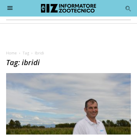
Home
Tag
Ibridi
Tag: ibridi