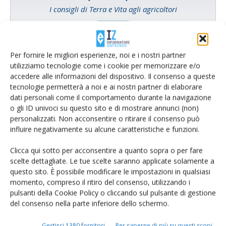
I consigli di Terra e Vita agli agricoltori
Cerca adesso
Per fornire le migliori esperienze, noi e i nostri partner
utilizziamo tecnologie come i cookie per memorizzare e/o
accedere alle informazioni del dispositivo. Il consenso a queste
tecnologie permetterà a noi e ai nostri partner di elaborare
dati personali come il comportamento durante la navigazione
o gli ID univoci su questo sito e di mostrare annunci (non)
personalizzati. Non acconsentire o ritirare il consenso può
influire negativamente su alcune caratteristiche e funzioni.
Clicca qui sotto per acconsentire a quanto sopra o per fare
scelte dettagliate. Le tue scelte saranno applicate solamente a
Rimani aggiornato sul mondo
questo sito. È possibile modificare le impostazioni in qualsiasi
momento, compreso il ritiro del consenso, utilizzando i
dell’agricoltura
pulsanti della Cookie Policy o cliccando sul pulsante di gestione
del consenso nella parte inferiore dello schermo.
Iscriviti alle nostre newsletter
Gestisci 1380 fornitori
Per saperne di più su questi scopi