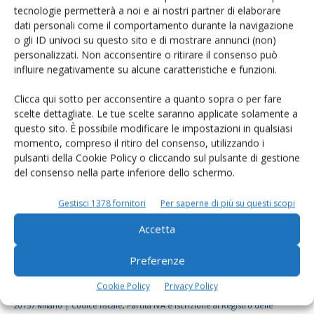
tecnologie permetterà a noi e ai nostri partner di elaborare
Rimani aggiornato sul mondo
dati personali come il comportamento durante la navigazione
dell’agricoltura
o gli ID univoci su questo sito e di mostrare annunci (non)
personalizzati. Non acconsentire o ritirare il consenso può
influire negativamente su alcune caratteristiche e funzioni.
Iscriviti alle nostre newsletter
Clicca qui sotto per acconsentire a quanto sopra o per fare
scelte dettagliate. Le tue scelte saranno applicate solamente a
questo sito. È possibile modificare le impostazioni in qualsiasi
momento, compreso il ritiro del consenso, utilizzando i
pulsanti della Cookie Policy o cliccando sul pulsante di gestione
del consenso nella parte inferiore dello schermo.
Gestisci 1378 fornitori
Per saperne di più su questi scopi
Accetta
Preferenze
Cookie Policy
Privacy Policy
© Tecniche Nuove Spa. Tutti i diritti riservati. Sede legale Via Eritrea 21 -
20157 Milano | Codice fiscale, Partita IVA e Iscrizione al Registro delle