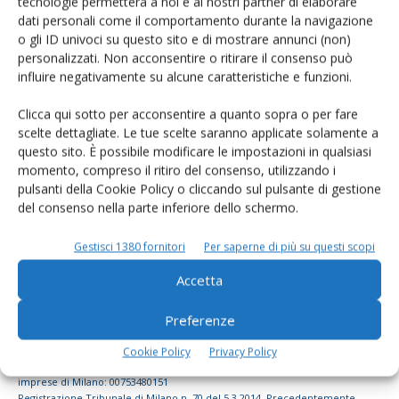
tecnologie permetterà a noi e ai nostri partner di elaborare
dati personali come il comportamento durante la navigazione
dell’agricoltura
o gli ID univoci su questo sito e di mostrare annunci (non)
personalizzati. Non acconsentire o ritirare il consenso può
influire negativamente su alcune caratteristiche e funzioni.
Iscriviti alle nostre newsletter
Clicca qui sotto per acconsentire a quanto sopra o per fare
scelte dettagliate. Le tue scelte saranno applicate solamente a
questo sito. È possibile modificare le impostazioni in qualsiasi
momento, compreso il ritiro del consenso, utilizzando i
pulsanti della Cookie Policy o cliccando sul pulsante di gestione
del consenso nella parte inferiore dello schermo.
Gestisci 1380 fornitori
Per saperne di più su questi scopi
Accetta
Preferenze
© Tecniche Nuove Spa. Tutti i diritti riservati. Sede legale Via Eritrea 21 -
Cookie Policy
Privacy Policy
20157 Milano | Codice fiscale, Partita IVA e Iscrizione al Registro delle
imprese di Milano: 00753480151
Registrazione Tribunale di Milano n. 70 del 5.3.2014. Precedentemente