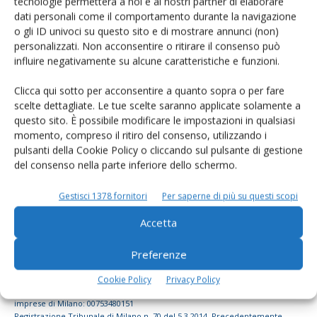
tecnologie permetterà a noi e ai nostri partner di elaborare
dati personali come il comportamento durante la navigazione
dell’agricoltura
o gli ID univoci su questo sito e di mostrare annunci (non)
personalizzati. Non acconsentire o ritirare il consenso può
influire negativamente su alcune caratteristiche e funzioni.
Iscriviti alle nostre newsletter
Clicca qui sotto per acconsentire a quanto sopra o per fare
scelte dettagliate. Le tue scelte saranno applicate solamente a
questo sito. È possibile modificare le impostazioni in qualsiasi
momento, compreso il ritiro del consenso, utilizzando i
pulsanti della Cookie Policy o cliccando sul pulsante di gestione
del consenso nella parte inferiore dello schermo.
Gestisci 1378 fornitori
Per saperne di più su questi scopi
Accetta
Preferenze
© Tecniche Nuove Spa. Tutti i diritti riservati. Sede legale Via Eritrea 21 -
Cookie Policy
Privacy Policy
20157 Milano | Codice fiscale, Partita IVA e Iscrizione al Registro delle
imprese di Milano: 00753480151
Registrazione Tribunale di Milano n. 70 del 5.3.2014. Precedentemente